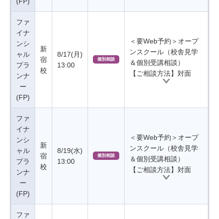
(FP)
ファ
イナ
＜要Web予約＞オープ
ンシ
新
ンスクール（校舎見学
ャル
8/17(月)
宿
個別相談
＆個別受講相談）
プラ
13:00
校
【ご相談方法】対面
ンナ
ー
(FP)
ファ
イナ
＜要Web予約＞オープ
ンシ
新
ンスクール（校舎見学
ャル
8/19(水)
宿
個別相談
＆個別受講相談）
プラ
13:00
校
【ご相談方法】対面
ンナ
ー
(FP)
ファ