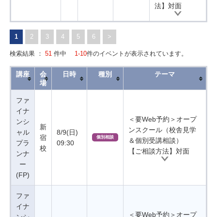
法】対面
1
2
3
4
5
6
>
検索結果 ：
51
件中
1-10
件のイベントが表示されています。
講座
会
日時
種別
テーマ
場
ファ
イナ
＜要Web予約＞オープ
ンシ
新
ンスクール（校舎見学
ャル
8/9(日)
宿
個別相談
＆個別受講相談）
プラ
09:30
校
【ご相談方法】対面
ンナ
ー
(FP)
ファ
イナ
＜要Web予約＞オープ