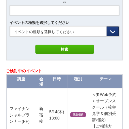
～
イベントの種類を選択してください
イベントの種類を選択してください
ご検討中のイベント
講座
会
日時
種別
テーマ
場
＜要Web予約
＞オープンス
クール（校舎
ファイナン
新
5/14(木)
見学＆個別受
シャルプラ
宿
個別相談
13:00
講相談）
ンナー(FP)
校
【ご相談方