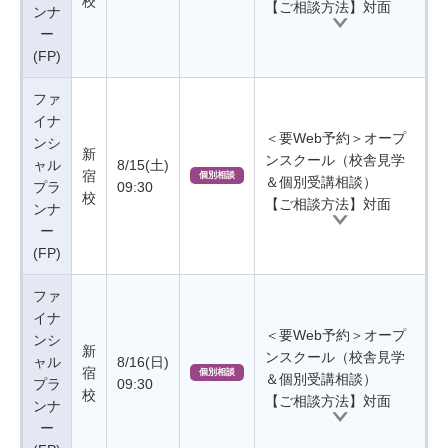
校
【ご相談方法】対面
ンナ
ー
(FP)
ファ
イナ
＜要Web予約＞オープ
ンシ
新
ンスクール（校舎見学
ャル
8/15(土)
宿
個別相談
＆個別受講相談）
プラ
09:30
校
【ご相談方法】対面
ンナ
ー
(FP)
ファ
イナ
＜要Web予約＞オープ
ンシ
新
ンスクール（校舎見学
ャル
8/16(日)
宿
個別相談
＆個別受講相談）
プラ
09:30
校
【ご相談方法】対面
ンナ
ー