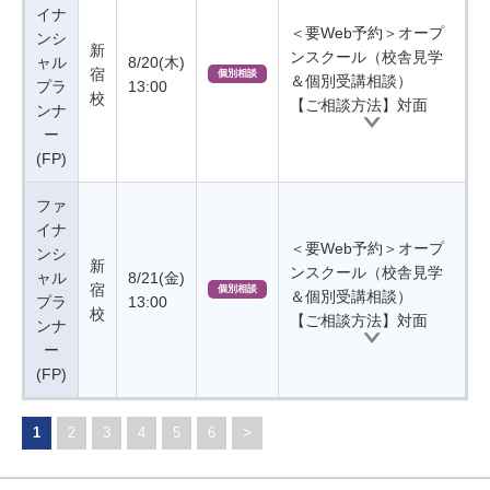
イナ
＜要Web予約＞オープ
ンシ
新
ンスクール（校舎見学
ャル
8/20(木)
宿
個別相談
＆個別受講相談）
プラ
13:00
校
【ご相談方法】対面
ンナ
ー
(FP)
ファ
イナ
＜要Web予約＞オープ
ンシ
新
ンスクール（校舎見学
ャル
8/21(金)
宿
個別相談
＆個別受講相談）
プラ
13:00
校
【ご相談方法】対面
ンナ
ー
(FP)
1
2
3
4
5
6
>