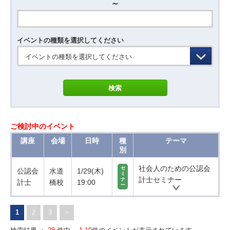
～
イベントの種類を選択してください
イベントの種類を選択してください
ご検討中のイベント
講座
会場
日時
種
テーマ
別
社会人のための公認会
セ
公認会
水道
1/29(木)
ミ
計士セミナー
ナ
計士
橋校
19:00
ー
1
2
3
>