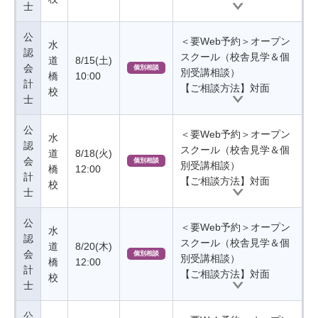
士
公
＜要Web予約＞オープン
水
認
スクール（校舎見学＆個
道
8/15(土)
会
個別相談
別受講相談）
橋
10:00
計
【ご相談方法】対面
校
士
公
＜要Web予約＞オープン
水
認
スクール（校舎見学＆個
道
8/18(火)
会
個別相談
別受講相談）
橋
12:00
計
【ご相談方法】対面
校
士
公
＜要Web予約＞オープン
水
認
スクール（校舎見学＆個
道
8/20(木)
会
個別相談
別受講相談）
橋
12:00
計
【ご相談方法】対面
校
士
公