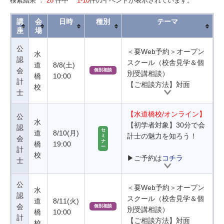
検索結果 ：
28
件中
1-10
件のイベントが表示されています。
講
会
日時
種別
テーマ
座
場
公
＜要Web予約＞オープン
水
認
スクール（校舎見学＆個
道
8/8(土)
会
個別相談
別受講相談）
橋
10:00
計
【ご相談方法】対面
校
士
【水道橋校/オンライン】
公
水
【初学者対象】30分で会
認
セ
道
8/10(月)
計士の魅力を知ろう！
ミ
会
ナ
橋
19:00
ー
計
校
▶ご予約は
コチラ
士
公
＜要Web予約＞オープン
水
認
スクール（校舎見学＆個
道
8/11(火)
会
個別相談
別受講相談）
橋
10:00
計
【ご相談方法】対面
校