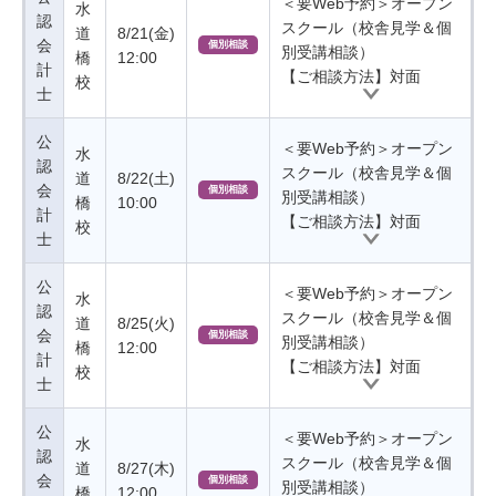
＜要Web予約＞オープン
水
認
スクール（校舎見学＆個
道
8/21(金)
会
個別相談
別受講相談）
橋
12:00
計
【ご相談方法】対面
校
士
公
＜要Web予約＞オープン
水
認
スクール（校舎見学＆個
道
8/22(土)
会
個別相談
別受講相談）
橋
10:00
計
【ご相談方法】対面
校
士
公
＜要Web予約＞オープン
水
認
スクール（校舎見学＆個
道
8/25(火)
会
個別相談
別受講相談）
橋
12:00
計
【ご相談方法】対面
校
士
公
＜要Web予約＞オープン
水
認
スクール（校舎見学＆個
道
8/27(木)
会
個別相談
別受講相談）
橋
12:00