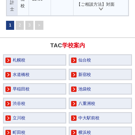
計
【ご相談方法】対面
校
士
1
2
3
>
TAC
学校案内
札幌校
仙台校
水道橋校
新宿校
早稲田校
池袋校
渋谷校
八重洲校
立川校
中大駅前校
町田校
横浜校