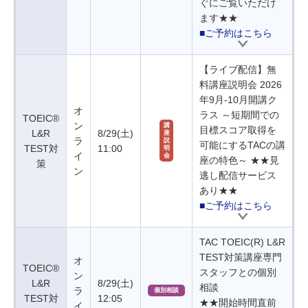
ぐにご覧いただけ
ます★★
■ご予約はこちら
【ライブ配信】無
料講座説明会 2026
年9月-10月開講ク
オ
ラス ～短期間での
TOEIC®
ン
講
目標スコア取得を
L&R
8/29(土)
座
ラ
説
可能にするTACの講
TEST対
11:00
明
イ
会
座の特色～ ★★見
策
ン
逃し配信サービス
あり★★
■ご予約はこちら
TAC TOEIC(R) L&R
TEST対策講座専門
オ
TOEIC®
スタッフとの個別
ン
L&R
8/29(土)
相談
ラ
個別相談
TEST対
12:05
★★開始時間直前
イ