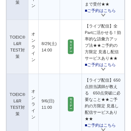
策
まで受付★★
ン
■ご予約はこちら
【ライブ配信】全
Partに活かせる！効
オ
TOEIC®
率的な語彙力アッ
ン
セ
L&R
8/29(土)
プ法★★ご予約の
ミ
ラ
ナ
TEST対
14:00
方限定 見逃し配信
ー
イ
策
サービスあり★★
ン
■ご予約はこちら
【ライブ配信】650
点担当講師が教え
オ
る 650点突破に必
TOEIC®
ン
要なこと★★ご予
セ
L&R
9/6(日)
ミ
ラ
約の方限定 見逃し
ナ
TEST対
11:00
ー
イ
配信サービスあり
策
ン
★★
■ご予約はこちら