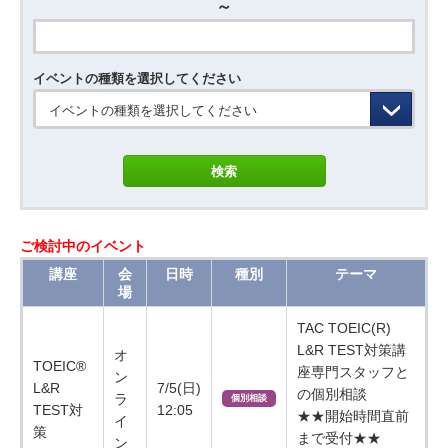
～
イベントの種類を選択してください
イベントの種類を選択してください
ご検討中のイベント
講座
会
日時
種別
テーマ
場
TAC TOEIC(R)
L&R TEST対策講
オ
TOEIC®
座専門スタッフと
ン
L&R
7/5(日)
の個別相談
ラ
個別相談
TEST対
12:05
★★開始時間直前
イ
策
まで受付★★
ン