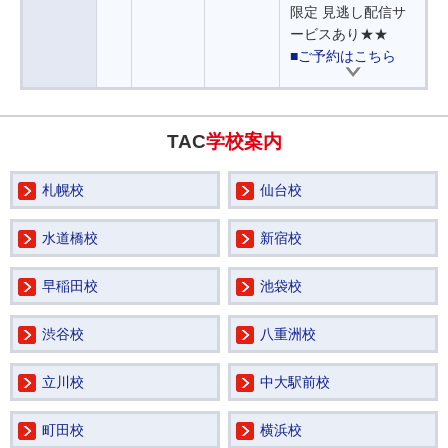
限定 見逃し配信サ
ービスあり★★
■ご予約はこちら
TAC
学校案内
札幌校
仙台校
水道橋校
新宿校
早稲田校
池袋校
渋谷校
八重洲校
立川校
中大駅前校
町田校
横浜校