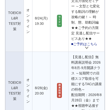
文法力強化セミナ
ー ～文型と七変化
オ
する動詞の理解が
TOEIC®
ン
攻略の鍵！～ 時
セ
L&R
8/24(月)
ミ
ラ
制、態、助動詞編
ナ
TEST対
19:30
ー
イ
★★ご予約の方限
策
ン
定 見逃し配信サー
ビスあり★★
■ご予約はこちら
【見逃し配信】無
料講座説明会 2026
年8月-9月開講クラ
ス ～短期間での目
標スコア取得を可
オ
TOEIC®
能にするTACの講座
ン
講
L&R
8/28(金)
座
の特色～
ラ
説
TEST対
20:00
明
配信期間：2026年8
イ
会
策
月28日（金）まで
ン
★★視聴申込後す