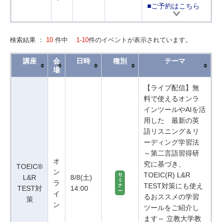
■ご予約はこちら
検索結果 ：
10
件中
1-10
件のイベントが表示されています。
講座
会
日時
種別
テーマ
場
【ライブ配信】無
料で使えるオンラ
インツールやAIを活
用した 最新の英
語リスニング＆リ
ーディング学習法
～第二言語習得研
オ
究に基づき、
TOEIC®
ン
TOEIC(R) L&R
セ
L&R
8/8(土)
ミ
ラ
TEST対策にも使え
ナ
TEST対
14:00
ー
イ
るおススメの学習
策
ン
ツールをご紹介し
ます～ 立教大学教