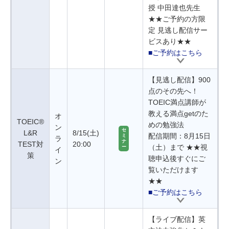
授 中田達也先生
★★ご予約の方限
定 見逃し配信サー
ビスあり★★
■ご予約はこちら
【見逃し配信】900
点のその先へ！
TOEIC満点講師が
教える満点getのた
オ
TOEIC®
めの勉強法
ン
セ
L&R
8/15(土)
配信期間：8月15日
ミ
ラ
ナ
TEST対
20:00
（土）まで ★★視
ー
イ
策
聴申込後すぐにご
ン
覧いただけます
★★
■ご予約はこちら
【ライブ配信】英