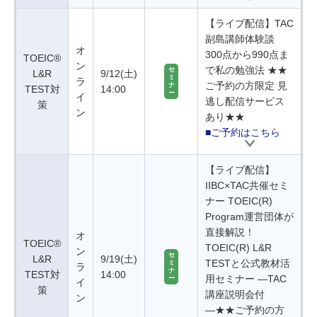
【ライブ配信】TAC
副島講師体験談
オ
300点から990点ま
TOEIC®
ン
で私の勉強法 ★★
セ
L&R
9/12(土)
ミ
ラ
ご予約の方限定 見
ナ
TEST対
14:00
ー
イ
逃し配信サービス
策
ン
あり★★
■ご予約はこちら
【ライブ配信】
IIBC×TAC共催セミ
ナー TOEIC(R)
Program運営団体が
直接解説！
オ
TOEIC®
TOEIC(R) L&R
ン
セ
L&R
9/19(土)
TESTと公式教材活
ミ
ラ
ナ
TEST対
14:00
用セミナー ―TAC
ー
イ
策
講座説明会付
ン
―★★ご予約の方