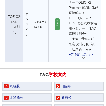
ナー TOEIC(R)
Program運営団体が
直接解説！
オ
TOEIC®
TOEIC(R) L&R
ン
セ
L&R
9/19(土)
TESTと公式教材活
ミ
ラ
ナ
TEST対
14:00
用セミナー ―TAC
ー
イ
策
講座説明会付
ン
―★★ご予約の方
限定 見逃し配信サ
ービスあり★★
■ご予約はこちら
TAC
学校案内
札幌校
仙台校
水道橋校
新宿校