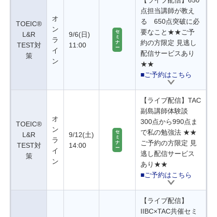
【ライブ配信】650
点担当講師が教え
オ
る 650点突破に必
TOEIC®
ン
要なこと★★ご予
セ
L&R
9/6(日)
ミ
ラ
約の方限定 見逃し
ナ
TEST対
11:00
ー
イ
配信サービスあり
策
ン
★★
■ご予約はこちら
【ライブ配信】TAC
副島講師体験談
オ
300点から990点ま
TOEIC®
ン
で私の勉強法 ★★
セ
L&R
9/12(土)
ミ
ラ
ご予約の方限定 見
ナ
TEST対
14:00
ー
イ
逃し配信サービス
策
ン
あり★★
■ご予約はこちら
【ライブ配信】
IIBC×TAC共催セミ