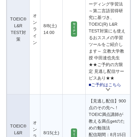
ーディング学習法
～第二言語習得研
オ
究に基づき、
TOEIC®
ン
TOEIC(R) L&R
セ
L&R
8/8(土)
ミ
ラ
TEST対策にも使え
ナ
TEST対
14:00
ー
イ
るおススメの学習
策
ン
ツールをご紹介し
ます～ 立教大学教
授 中田達也先生
★★ご予約の方限
定 見逃し配信サー
ビスあり★★
■ご予約はこちら
【見逃し配信】900
点のその先へ！
TOEIC満点講師が
教える満点getのた
オ
TOEIC®
めの勉強法
ン
セ
L&R
8/15(土)
配信期間：8月15日
ミ
ラ