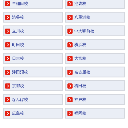
早稲田校
池袋校
渋谷校
八重洲校
立川校
中大駅前校
町田校
横浜校
日吉校
大宮校
津田沼校
名古屋校
京都校
梅田校
なんば校
神戸校
広島校
福岡校