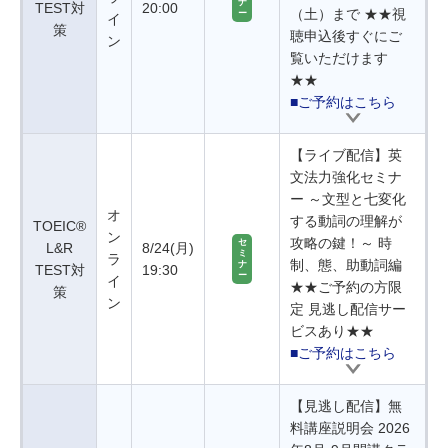
ナ
TEST対
20:00
（土）まで ★★視
ー
イ
策
聴申込後すぐにご
ン
覧いただけます
★★
■ご予約はこちら
【ライブ配信】英
文法力強化セミナ
ー ～文型と七変化
オ
する動詞の理解が
TOEIC®
ン
攻略の鍵！～ 時
セ
L&R
8/24(月)
ミ
ラ
制、態、助動詞編
ナ
TEST対
19:30
ー
イ
★★ご予約の方限
策
ン
定 見逃し配信サー
ビスあり★★
■ご予約はこちら
【見逃し配信】無
料講座説明会 2026