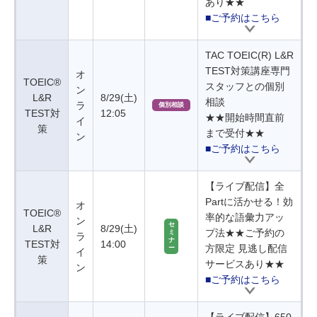
あり★★
■ご予約はこちら
TAC TOEIC(R) L&R
TEST対策講座専門
オ
TOEIC®
スタッフとの個別
ン
L&R
8/29(土)
相談
ラ
個別相談
TEST対
12:05
★★開始時間直前
イ
策
まで受付★★
ン
■ご予約はこちら
【ライブ配信】全
Partに活かせる！効
オ
TOEIC®
率的な語彙力アッ
ン
セ
L&R
8/29(土)
プ法★★ご予約の
ミ
ラ
ナ
TEST対
14:00
方限定 見逃し配信
ー
イ
策
サービスあり★★
ン
■ご予約はこちら