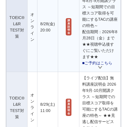
年8月-9月開講クラ
ス ～短期間での目
標スコア取得を可
オ
TOEIC®
能にするTACの講座
ン
講
L&R
8/28(金)
座
の特色～
ラ
説
TEST対
20:00
明
配信期間：2026年8
イ
会
策
月28日（金）まで
ン
★★視聴申込後す
ぐにご覧いただけ
ます★★
■ご予約はこちら
【ライブ配信】無
料講座説明会 2026
年9月-10月開講ク
オ
ラス ～短期間での
TOEIC®
ン
講
目標スコア取得を
L&R
8/29(土)
座
ラ
説
可能にするTACの講
TEST対
11:00
明
イ
会
座の特色～ ★★見
策
ン
逃し配信サービス