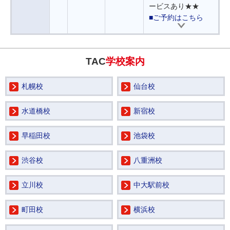
ービスあり★★
■ご予約はこちら
TAC
学校案内
札幌校
仙台校
水道橋校
新宿校
早稲田校
池袋校
渋谷校
八重洲校
立川校
中大駅前校
町田校
横浜校