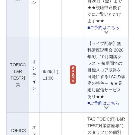
月28日（金）まで
ン
★★視聴申込後す
ぐにご覧いただけ
ます★★
■ご予約はこちら
【ライブ配信】無
料講座説明会 2026
年9月-10月開講ク
オ
ラス ～短期間での
TOEIC®
ン
講
目標スコア取得を
L&R
8/29(土)
座
ラ
説
可能にするTACの講
TEST対
11:00
明
イ
会
座の特色～ ★★見
策
ン
逃し配信サービス
あり★★
■ご予約はこちら
TAC TOEIC(R) L&R
TEST対策講座専門
オ
TOEIC®
スタッフとの個別
ン