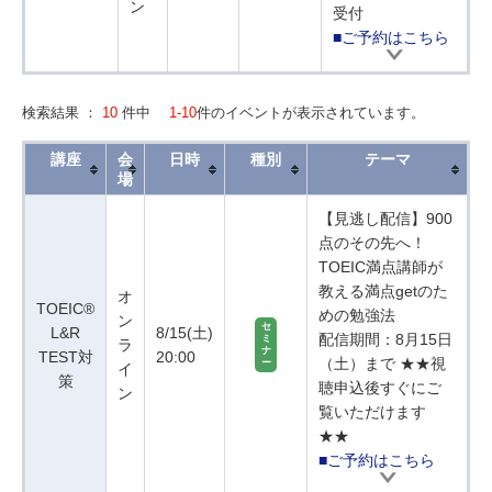
ン
受付
■ご予約はこちら
検索結果 ：
10
件中
1-10
件のイベントが表示されています。
講座
会
日時
種別
テーマ
場
【見逃し配信】900
点のその先へ！
TOEIC満点講師が
教える満点getのた
オ
TOEIC®
めの勉強法
ン
セ
L&R
8/15(土)
配信期間：8月15日
ミ
ラ
ナ
TEST対
20:00
（土）まで ★★視
ー
イ
策
聴申込後すぐにご
ン
覧いただけます
★★
■ご予約はこちら