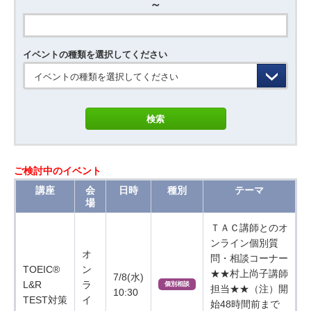
～
イベントの種類を選択してください
イベントの種類を選択してください
ご検討中のイベント
講座
会
日時
種別
テーマ
場
ＴＡＣ講師とのオ
ンライン個別質
オ
問・相談コーナー
TOEIC®
ン
★★村上尚子講師
7/8(水)
L&R
ラ
個別相談
担当★★（注）開
10:30
TEST対策
イ
始48時間前まで