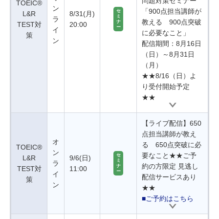
問題対策セミナー
TOEIC®
ン
「900点担当講師が
セ
L&R
8/31(月)
ミ
ラ
教える 900点突破
ナ
TEST対
20:00
ー
イ
に必要なこと」
策
ン
配信期間：8月16日
（日）～8月31日
（月）
★★8/16（日）よ
り受付開始予定
★★
【ライブ配信】650
点担当講師が教え
オ
る 650点突破に必
TOEIC®
ン
要なこと★★ご予
セ
L&R
9/6(日)
ミ
ラ
約の方限定 見逃し
ナ
TEST対
11:00
ー
イ
配信サービスあり
策
ン
★★
■ご予約はこちら