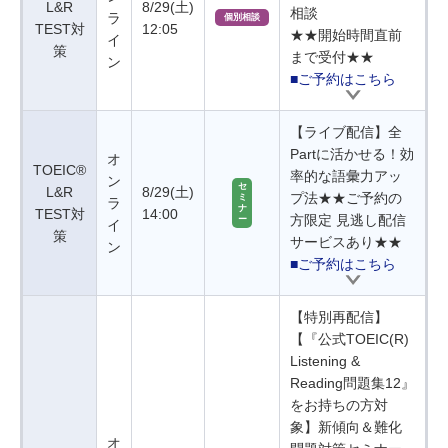
L&R
8/29(土)
相談
ラ
個別相談
TEST対
12:05
★★開始時間直前
イ
策
まで受付★★
ン
■ご予約はこちら
【ライブ配信】全
Partに活かせる！効
オ
TOEIC®
率的な語彙力アッ
ン
セ
L&R
8/29(土)
プ法★★ご予約の
ミ
ラ
ナ
TEST対
14:00
方限定 見逃し配信
ー
イ
策
サービスあり★★
ン
■ご予約はこちら
【特別再配信】
【『公式TOEIC(R)
Listening &
Reading問題集12』
をお持ちの方対
象】新傾向＆難化
オ