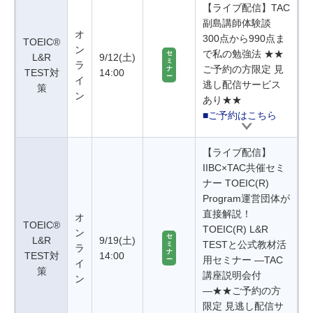
【ライブ配信】TAC
副島講師体験談
オ
300点から990点ま
TOEIC®
ン
で私の勉強法 ★★
セ
L&R
9/12(土)
ミ
ラ
ご予約の方限定 見
ナ
TEST対
14:00
ー
イ
逃し配信サービス
策
ン
あり★★
■ご予約はこちら
【ライブ配信】
IIBC×TAC共催セミ
ナー TOEIC(R)
Program運営団体が
直接解説！
オ
TOEIC®
TOEIC(R) L&R
ン
セ
L&R
9/19(土)
TESTと公式教材活
ミ
ラ
ナ
TEST対
14:00
用セミナー ―TAC
ー
イ
策
講座説明会付
ン
―★★ご予約の方
限定 見逃し配信サ