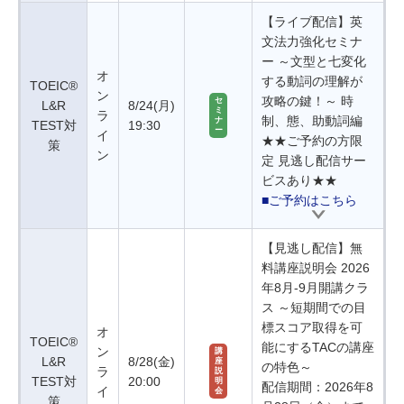
【ライブ配信】英
文法力強化セミナ
ー ～文型と七変化
オ
する動詞の理解が
TOEIC®
ン
攻略の鍵！～ 時
セ
L&R
8/24(月)
ミ
ラ
制、態、助動詞編
ナ
TEST対
19:30
ー
イ
★★ご予約の方限
策
ン
定 見逃し配信サー
ビスあり★★
■ご予約はこちら
【見逃し配信】無
料講座説明会 2026
年8月-9月開講クラ
ス ～短期間での目
標スコア取得を可
オ
TOEIC®
能にするTACの講座
ン
講
L&R
8/28(金)
座
の特色～
ラ
説
TEST対
20:00
明
配信期間：2026年8
イ
会
策