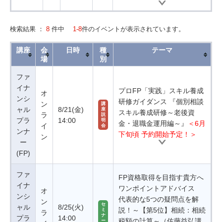
検索結果 ：
8
件中
1-8
件のイベントが表示されています。
講座
会
日時
種
テーマ
場
別
ファ
イナ
プロFP「実践」スキル養成
オ
ンシ
研修ガイダンス 『個別相談
ン
講
ャル
8/21(金)
座
スキル養成研修～老後資
ラ
説
プラ
14:00
明
金・退職金運用編～』
＜6月
イ
会
ンナ
下旬頃 予約開始予定！＞
ン
ー
(FP)
ファ
FP資格取得を目指す貴方へ
イナ
ワンポイントアドバイス
オ
ンシ
代表的な5つの疑問点を解
ン
セ
ャル
8/25(火)
説！～【第5位】相続：相続
ミ
ラ
ナ
プラ
14:00
税額の計算～（佐藤益弘講
ー