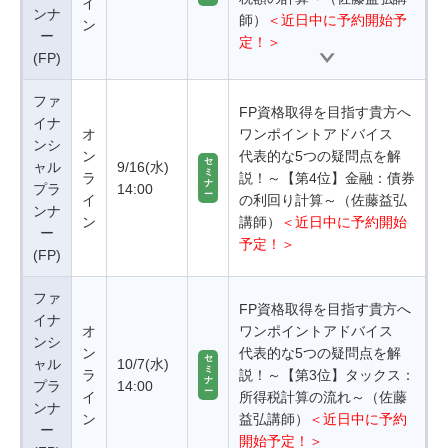
イ
ンナ
師）
＜近日中に予約開始予
ン
ー
定！＞
(FP)
ファ
FP資格取得を目指す貴方へ
イナ
オ
ワンポイントアドバイス
ンシ
ン
代表的な5つの疑問点を解
セ
ャル
9/16(水)
ミ
ラ
説！～【第4位】金融：債券
ナ
プラ
14:00
ー
イ
の利回り計算～（佐藤益弘
ンナ
ン
講師）
＜近日中に予約開始
ー
予定！＞
(FP)
ファ
FP資格取得を目指す貴方へ
イナ
オ
ワンポイントアドバイス
ンシ
ン
代表的な5つの疑問点を解
セ
ャル
10/7(水)
ミ
ラ
説！～【第3位】タックス：
ナ
プラ
14:00
ー
イ
所得税計算の流れ～（佐藤
ンナ
ン
益弘講師）
＜近日中に予約
ー
開始予定！＞