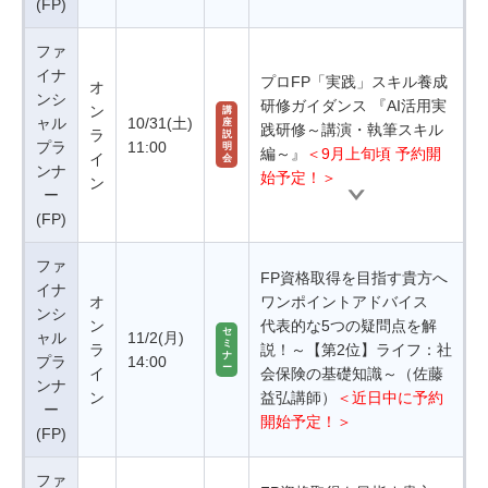
(FP)
ファ
イナ
プロFP「実践」スキル養成
オ
ンシ
研修ガイダンス 『AI活用実
ン
講
ャル
10/31(土)
座
践研修～講演・執筆スキル
ラ
説
プラ
11:00
明
編～』
＜9月上旬頃 予約開
イ
会
ンナ
始予定！＞
ン
ー
(FP)
ファ
FP資格取得を目指す貴方へ
イナ
オ
ワンポイントアドバイス
ンシ
ン
代表的な5つの疑問点を解
セ
ャル
11/2(月)
ミ
ラ
説！～【第2位】ライフ：社
ナ
プラ
14:00
ー
イ
会保険の基礎知識～（佐藤
ンナ
ン
益弘講師）
＜近日中に予約
ー
開始予定！＞
(FP)
ファ