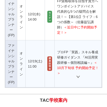
FP資格取得を目指す貴方へ
イナ
オ
ワンポイントアドバイス
ンシ
ン
代表的な5つの疑問点を解
セ
ャル
12/2(水)
ミ
ラ
説！～【第1位】ライフ：6
ナ
プラ
14:00
ー
イ
つの係数～（佐藤益弘講
ンナ
ン
師）
＜近日中に予約開始予
ー
定！＞
(FP)
ファ
イナ
プロFP「実践」スキル養成
オ
ンシ
研修ガイダンス 『AI活用実
ン
講
ャル
12/19(土)
座
践研修～個別相談編～』
＜
ラ
説
プラ
11:00
明
10月下旬頃 予約開始予定！
イ
会
ンナ
＞
ン
ー
(FP)
TAC
学校案内