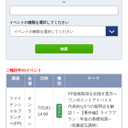
～
イベントの種類を選択してください
イベントの種類を選択してください
ご検討中のイベント
講座
会
日時
種
テーマ
場
別
FP資格取得を目指す貴方へ
ファイ
オ
ワンポイントアドバイス
ナンシ
ン
代表的な5つの疑問点を解
セ
7/2(水)
ミ
ャルプ
ラ
説！～【番外編】ライフプ
ナ
14:00
ー
ランナ
イ
ラン：年金の基礎知識～
ー(FP)
ン
（佐藤益弘講師）