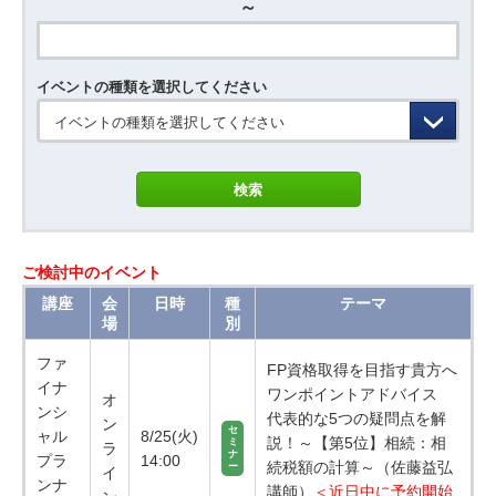
～
イベントの種類を選択してください
イベントの種類を選択してください
ご検討中のイベント
講座
会
日時
種
テーマ
場
別
ファ
FP資格取得を目指す貴方へ
イナ
ワンポイントアドバイス
オ
ンシ
代表的な5つの疑問点を解
ン
セ
ャル
8/25(火)
説！～【第5位】相続：相
ミ
ラ
ナ
プラ
14:00
続税額の計算～（佐藤益弘
ー
イ
ンナ
講師）
＜近日中に予約開始