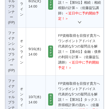
ャル
8/25(火)
説！～【第5位】相続：相続
ミ
ラ
ナ
プラ
14:00
税額の計算～（佐藤益弘講
ー
イ
ンナ
師）
＜近日中に予約開始予
ン
ー
定！＞
(FP)
ファ
FP資格取得を目指す貴方へ
イナ
オ
ワンポイントアドバイス
ンシ
ン
代表的な5つの疑問点を解
セ
ャル
9/16(水)
ミ
ラ
説！～【第4位】金融：債券
ナ
プラ
14:00
ー
イ
の利回り計算～（佐藤益弘
ンナ
ン
講師）
＜近日中に予約開始
ー
予定！＞
(FP)
ファ
FP資格取得を目指す貴方へ
イナ
オ
ワンポイントアドバイス
ンシ
ン
代表的な5つの疑問点を解
セ
ャル
10/7(水)
ミ
ラ
説！～【第3位】タックス：
ナ
プラ
14:00
ー
イ
所得税計算の流れ～（佐藤
ンナ