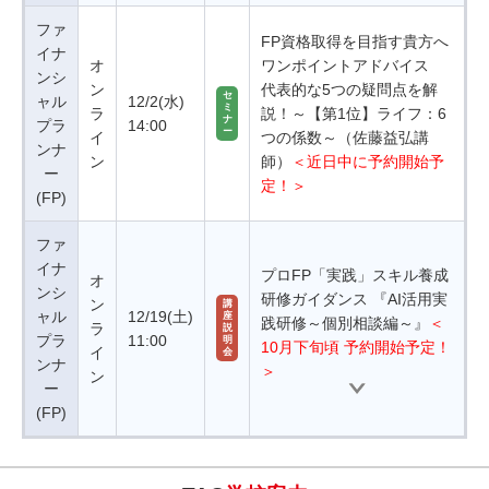
ファ
FP資格取得を目指す貴方へ
イナ
オ
ワンポイントアドバイス
ンシ
ン
代表的な5つの疑問点を解
セ
ャル
12/2(水)
ミ
ラ
説！～【第1位】ライフ：6
ナ
プラ
14:00
ー
イ
つの係数～（佐藤益弘講
ンナ
ン
師）
＜近日中に予約開始予
ー
定！＞
(FP)
ファ
イナ
プロFP「実践」スキル養成
オ
ンシ
研修ガイダンス 『AI活用実
ン
講
ャル
12/19(土)
座
践研修～個別相談編～』
＜
ラ
説
プラ
11:00
明
10月下旬頃 予約開始予定！
イ
会
ンナ
＞
ン
ー
(FP)