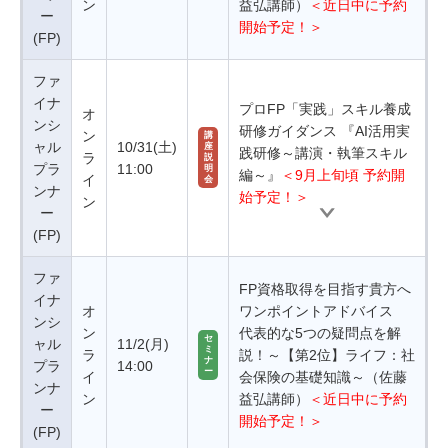
ン
益弘講師）
＜近日中に予約
ー
開始予定！＞
(FP)
ファ
イナ
プロFP「実践」スキル養成
オ
ンシ
研修ガイダンス 『AI活用実
ン
講
ャル
10/31(土)
座
践研修～講演・執筆スキル
ラ
説
プラ
11:00
明
編～』
＜9月上旬頃 予約開
イ
会
ンナ
始予定！＞
ン
ー
(FP)
ファ
FP資格取得を目指す貴方へ
イナ
オ
ワンポイントアドバイス
ンシ
ン
代表的な5つの疑問点を解
セ
ャル
11/2(月)
ミ
ラ
説！～【第2位】ライフ：社
ナ
プラ
14:00
ー
イ
会保険の基礎知識～（佐藤
ンナ
ン
益弘講師）
＜近日中に予約
ー
開始予定！＞
(FP)