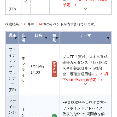
ン
ー
予定！＞
(FP)
検索結果 ：
8
件中
1-8
件のイベントが表示されています。
講座
会
日時
種
テーマ
場
別
ファ
イナ
プロFP「実践」スキル養成
オ
ンシ
研修ガイダンス 『個別相談
ン
講
ャル
8/21(金)
座
スキル養成研修～老後資
ラ
説
プラ
14:00
明
金・退職金運用編～』
＜6月
イ
会
ンナ
下旬頃 予約開始予定！＞
ン
ー
(FP)
ファ
FP資格取得を目指す貴方へ
イナ
ワンポイントアドバイス
オ
ンシ
代表的な5つの疑問点を解
ン
セ