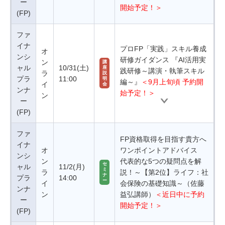
ー
開始予定！＞
(FP)
ファ
イナ
プロFP「実践」スキル養成
オ
ンシ
研修ガイダンス 『AI活用実
ン
講
ャル
10/31(土)
座
践研修～講演・執筆スキル
ラ
説
プラ
11:00
明
編～』
＜9月上旬頃 予約開
イ
会
ンナ
始予定！＞
ン
ー
(FP)
ファ
FP資格取得を目指す貴方へ
イナ
オ
ワンポイントアドバイス
ンシ
ン
代表的な5つの疑問点を解
セ
ャル
11/2(月)
ミ
ラ
説！～【第2位】ライフ：社
ナ
プラ
14:00
ー
イ
会保険の基礎知識～（佐藤
ンナ
ン
益弘講師）
＜近日中に予約
ー
開始予定！＞
(FP)