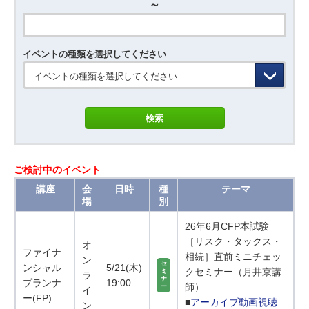
～
イベントの種類を選択してください
イベントの種類を選択してください
ご検討中のイベント
講座
会
日時
種
テーマ
場
別
26年6月CFP本試験
［リスク・タックス・
オ
ファイナ
相続］直前ミニチェッ
ン
セ
ンシャル
5/21(木)
クセミナー（月井京講
ミ
ラ
ナ
プランナ
19:00
師）
ー
イ
ー(FP)
■
アーカイブ動画視聴
ン