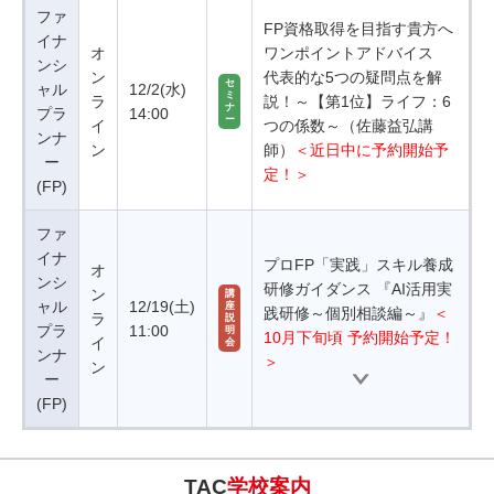
ファ
FP資格取得を目指す貴方へ
イナ
オ
ワンポイントアドバイス
ンシ
ン
代表的な5つの疑問点を解
セ
ャル
12/2(水)
ミ
ラ
説！～【第1位】ライフ：6
ナ
プラ
14:00
ー
イ
つの係数～（佐藤益弘講
ンナ
ン
師）
＜近日中に予約開始予
ー
定！＞
(FP)
ファ
イナ
プロFP「実践」スキル養成
オ
ンシ
研修ガイダンス 『AI活用実
ン
講
ャル
12/19(土)
座
践研修～個別相談編～』
＜
ラ
説
プラ
11:00
明
10月下旬頃 予約開始予定！
イ
会
ンナ
＞
ン
ー
(FP)
TAC
学校案内