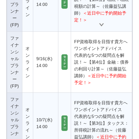
ラ
ナ
プラ
14:00
税額の計算～（佐藤益弘講
ー
イ
ンナ
師）
＜近日中に予約開始予
ン
ー
定！＞
(FP)
ファ
FP資格取得を目指す貴方へ
イナ
オ
ワンポイントアドバイス
ンシ
ン
代表的な5つの疑問点を解
セ
ャル
9/16(水)
ミ
ラ
説！～【第4位】金融：債券
ナ
プラ
14:00
ー
イ
の利回り計算～（佐藤益弘
ンナ
ン
講師）
＜近日中に予約開始
ー
予定！＞
(FP)
ファ
FP資格取得を目指す貴方へ
イナ
オ
ワンポイントアドバイス
ンシ
ン
代表的な5つの疑問点を解
セ
ャル
10/7(水)
ミ
ラ
説！～【第3位】タックス：
ナ
プラ
14:00
ー
イ
所得税計算の流れ～（佐藤
ンナ
ン
益弘講師）
＜近日中に予約