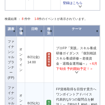
登録はこちら
検索結果 ：
8
件中
1-8
件のイベントが表示されています。
講座
会
日時
種
テーマ
場
別
ファ
イナ
プロFP「実践」スキル養成
オ
ンシ
研修ガイダンス 『個別相談
ン
講
ャル
8/21(金)
座
スキル養成研修～老後資
ラ
説
プラ
14:00
明
金・退職金運用編～』
＜6月
イ
会
ンナ
下旬頃 予約開始予定！＞
ン
ー
(FP)
ファ
FP資格取得を目指す貴方へ
イナ
ワンポイントアドバイス
オ
ンシ
代表的な5つの疑問点を解
ン
セ
ャル
8/25(火)
説！～【第5位】相続：相続
ミ