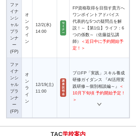
ファ
FP資格取得を目指す貴方へ
イナ
オ
ワンポイントアドバイス
ンシ
ン
代表的な5つの疑問点を解
セ
ャル
12/2(水)
ミ
ラ
説！～【第1位】ライフ：6
ナ
プラ
14:00
ー
イ
つの係数～（佐藤益弘講
ンナ
ン
師）
＜近日中に予約開始予
ー
定！＞
(FP)
ファ
イナ
プロFP「実践」スキル養成
オ
ンシ
研修ガイダンス 『AI活用実
ン
講
ャル
12/19(土)
座
践研修～個別相談編～』
＜
ラ
説
プラ
11:00
明
10月下旬頃 予約開始予定！
イ
会
ンナ
＞
ン
ー
(FP)
TAC
学校案内