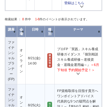
登録はこちら
検索結果 ：
8
件中
1-8
件のイベントが表示されています。
講座
会
日時
種
テーマ
場
別
ファ
イナ
プロFP「実践」スキル養成
オ
ンシ
研修ガイダンス 『個別相談
ン
講
ャル
8/21(金)
座
スキル養成研修～老後資
ラ
説
プラ
14:00
明
金・退職金運用編～』
＜6月
イ
会
ンナ
下旬頃 予約開始予定！＞
ン
ー
(FP)
ファ
FP資格取得を目指す貴方へ
イナ
ワンポイントアドバイス
オ
ンシ
代表的な5つの疑問点を解
ン
セ
ャル
8/25(火)
説！～【第5位】相続：相続
ミ