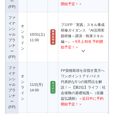
ー
開始予定！＞
(FP)
ファ
イナ
プロFP「実践」スキル養成
オ
ンシ
研修ガイダンス 『AI活用実
ン
講
ャル
10/31(土)
座
践研修～講演・執筆スキル
ラ
説
プラ
11:00
明
編～』
＜9月上旬頃 予約開
イ
会
ンナ
始予定！＞
ン
ー
(FP)
ファ
FP資格取得を目指す貴方へ
イナ
オ
ワンポイントアドバイス
ンシ
ン
代表的な5つの疑問点を解
セ
ャル
11/2(月)
ミ
ラ
説！～【第2位】ライフ：社
ナ
プラ
14:00
ー
イ
会保険の基礎知識～（佐藤
ンナ
ン
益弘講師）
＜近日中に予約
ー
開始予定！＞
(FP)