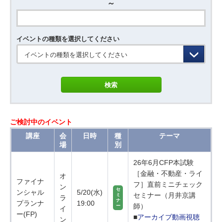
～
イベントの種類を選択してください
イベントの種類を選択してください
ご検討中のイベント
講座
会
日時
種
テーマ
場
別
26年6月CFP本試験
［金融・不動産・ライ
オ
ファイナ
フ］直前ミニチェック
ン
セ
ンシャル
5/20(水)
セミナー（月井京講
ミ
ラ
ナ
プランナ
19:00
師）
ー
イ
ー(FP)
■
アーカイブ動画視聴
ン