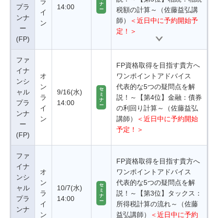
ラ
ナ
プラ
14:00
税額の計算～（佐藤益弘講
ー
イ
ンナ
師）
＜近日中に予約開始予
ン
ー
定！＞
(FP)
ファ
FP資格取得を目指す貴方へ
イナ
オ
ワンポイントアドバイス
ンシ
ン
代表的な5つの疑問点を解
セ
ャル
9/16(水)
ミ
ラ
説！～【第4位】金融：債券
ナ
プラ
14:00
ー
イ
の利回り計算～（佐藤益弘
ンナ
ン
講師）
＜近日中に予約開始
ー
予定！＞
(FP)
ファ
FP資格取得を目指す貴方へ
イナ
オ
ワンポイントアドバイス
ンシ
ン
代表的な5つの疑問点を解
セ
ャル
10/7(水)
ミ
ラ
説！～【第3位】タックス：
ナ
プラ
14:00
ー
イ
所得税計算の流れ～（佐藤
ンナ
ン
益弘講師）
＜近日中に予約