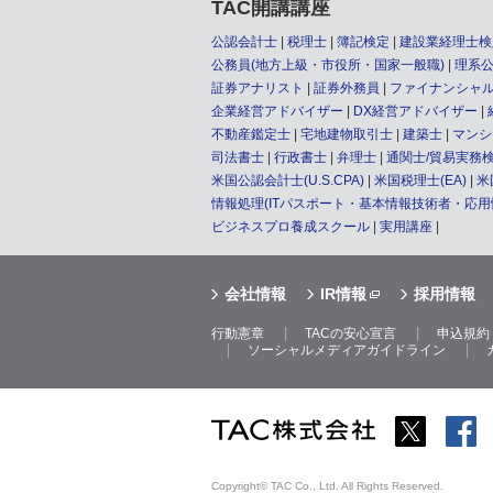
TAC開講講座
公認会計士
税理士
簿記検定
建設業経理士検
公務員(地方上級・市役所・国家一般職)
理系
証券アナリスト
証券外務員
ファイナンシャル
企業経営アドバイザー
DX経営アドバイザー
不動産鑑定士
宅地建物取引士
建築士
マンシ
司法書士
行政書士
弁理士
通関士/貿易実務
米国公認会計士(U.S.CPA)
米国税理士(EA)
米
情報処理(ITパスポート・基本情報技術者・応
ビジネスプロ養成スクール
実用講座
会社情報
IR情報
採用情報
行動憲章
TACの安心宣言
申込規約
ソーシャルメディアガイドライン
Copyright© TAC Co., Ltd. All Rights Reserved.