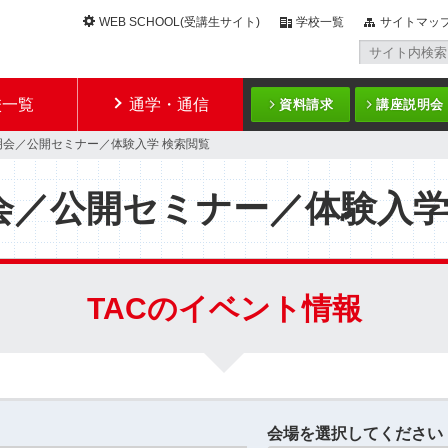
WEB SCHOOL(受講生サイト)
学校一覧
サイトマッ
校一覧
通学・通信
資料請求
講座説明会
明会／公開セミナー／体験入学 検索閲覧
会／公開セミナー／体験入
TACのイベント情報
会場を選択してください