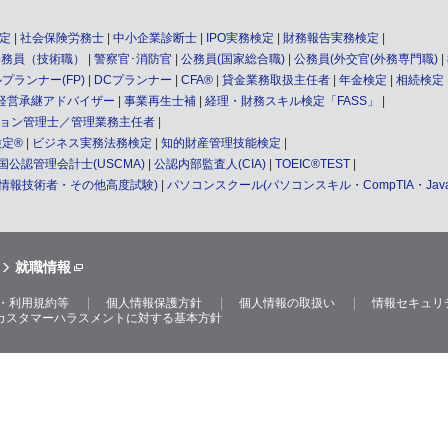
定
社会保険労務士
中小企業診断士
IPO実務検定
財務報告実務検定
公務員（技術職）
警察官･消防官
公務員(国家総合職)
公務員(外交官(外務専門職)
プランナー(FP)
DCプランナー
CFA®
貸金業務取扱主任者
年金検定
相続検定
経営承継アドバイザー
事業再生士補
経理・財務スキル検定「FASS」
ョン管理士／管理業務主任者
検定®
ビジネス実務法務検定
知的財産管理技能検定
国公認管理会計士(USCMA)
公認内部監査人(CIA)
TOEIC®TEST
用情報技術者・その他高度試験)
パソコンスクール(パソコンスキル・CompTIA・Jav
就職情報
・利用規約等
個人情報保護方針
個人情報の取扱い
情報セキュリ
カスタマーハラスメントに対する基本方針