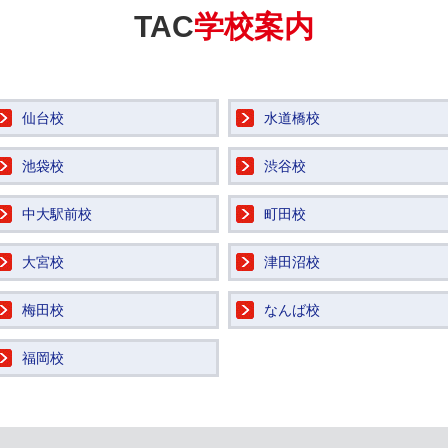
TAC
学校案内
仙台校
水道橋校
池袋校
渋谷校
中大駅前校
町田校
大宮校
津田沼校
梅田校
なんば校
福岡校