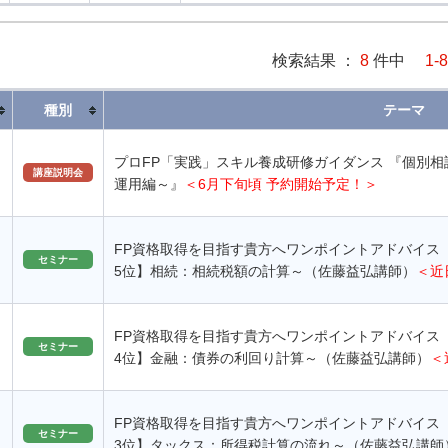
検索結果 ：
8
件中
1-8
種別
テーマ
プロFP「実践」スキル養成研修ガイダンス 『個別
講座説明会
運用編～』
＜6月下旬頃 予約開始予定！＞
FP資格取得を目指す貴方へワンポイントアドバイス
セミナー
5位】相続：相続税額の計算～（佐藤益弘講師）
＜近
FP資格取得を目指す貴方へワンポイントアドバイス
セミナー
4位】金融：債券の利回り計算～（佐藤益弘講師）
＜
FP資格取得を目指す貴方へワンポイントアドバイス
セミナー
3位】タックス：所得税計算の流れ～（佐藤益弘講師