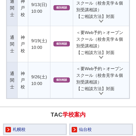
通
神
スクール（校舎見学＆個
9/13(日)
関
戸
個別相談
別受講相談）
10:00
士
校
【ご相談方法】対面
＜要Web予約＞オープン
通
神
スクール（校舎見学＆個
9/19(土)
関
戸
個別相談
別受講相談）
10:00
士
校
【ご相談方法】対面
＜要Web予約＞オープン
通
神
スクール（校舎見学＆個
9/26(土)
関
戸
個別相談
別受講相談）
10:00
士
校
【ご相談方法】対面
TAC
学校案内
札幌校
仙台校