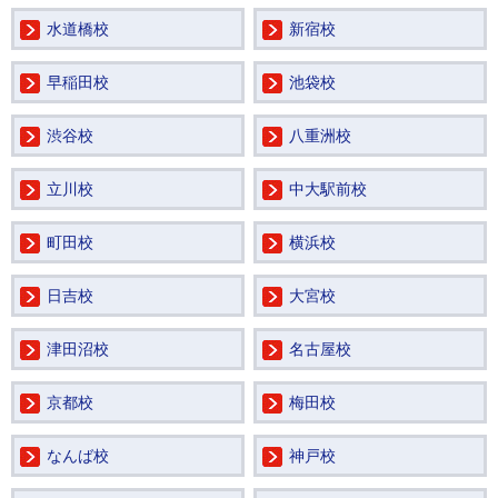
水道橋校
新宿校
早稲田校
池袋校
渋谷校
八重洲校
立川校
中大駅前校
町田校
横浜校
日吉校
大宮校
津田沼校
名古屋校
京都校
梅田校
なんば校
神戸校