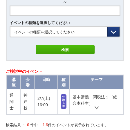
～
イベントの種類を選択してください
イベントの種類を選択してください
ご検討中のイベント
講
会
日時
種
テーマ
座
場
別
通
神
基本講義 関税法１（総
体
2/7(土)
験
関
戸
合本科生）
入
16:00
学
士
校
検索結果 ：
6
件中
1-6
件のイベントが表示されています。