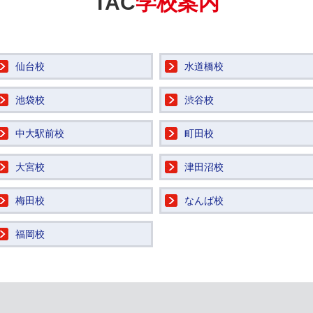
TAC
学校案内
仙台校
水道橋校
池袋校
渋谷校
中大駅前校
町田校
大宮校
津田沼校
梅田校
なんば校
福岡校