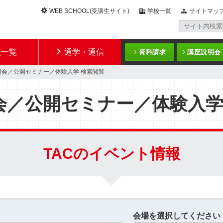
WEB SCHOOL(受講生サイト)
学校一覧
サイトマッ
校一覧
通学・通信
資料請求
講座説明会
明会／公開セミナー／体験入学 検索閲覧
会／公開セミナー／体験入
TACのイベント情報
会場を選択してください