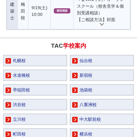
建
梅
スクール（校舎見学＆個
9/19(土)
築
田
個別相談
別受講相談）
10:00
士
校
【ご相談方法】対面
TAC
学校案内
札幌校
仙台校
水道橋校
新宿校
早稲田校
池袋校
渋谷校
八重洲校
立川校
中大駅前校
町田校
横浜校