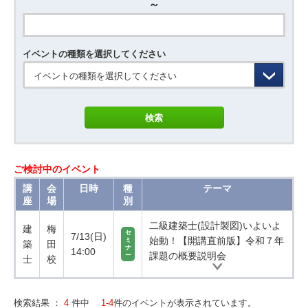
～
イベントの種類を選択してください
イベントの種類を選択してください
ご検討中のイベント
講
会
日時
種
テーマ
座
場
別
二級建築士(設計製図)いよいよ
建
梅
セ
7/13(日)
始動！【開講直前版】令和７年
ミ
築
田
ナ
14:00
課題の概要説明会
ー
士
校
検索結果 ：
4
件中
1-4
件のイベントが表示されています。