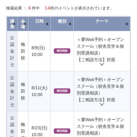
検索結果 ：
6
件中
1-6
件のイベントが表示されています。
講
会
日時
種別
テーマ
座
場
公
＜要Web予約＞オープン
認
梅
スクール（校舎見学＆個
8/9(日)
会
田
個別相談
別受講相談）
10:00
計
校
【ご相談方法】対面
士
公
＜要Web予約＞オープン
認
梅
スクール（校舎見学＆個
8/11(火)
会
田
個別相談
別受講相談）
10:00
計
校
【ご相談方法】対面
士
公
＜要Web予約＞オープン
認
梅
スクール（校舎見学＆個
8/23(日)
会
田
個別相談
別受講相談）
10:00