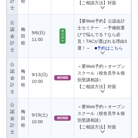
計
校
【ご相談方法】対面
士
【要Web予約】公認会計
公
士セミナー ～予備校選
認
梅
セ
9/6(日)
びで悩んでる？なら必
ミ
会
田
ナ
11:00
見！TACが選ばれる理由3
ー
計
校
選！～
■予約はこちら
士
公
＜要Web予約＞オープン
認
梅
スクール（校舎見学＆個
9/13(日)
会
田
個別相談
別受講相談）
10:00
計
校
【ご相談方法】対面
士
公
＜要Web予約＞オープン
認
梅
スクール（校舎見学＆個
9/19(土)
会
田
個別相談
別受講相談）
10:00
計
校
【ご相談方法】対面
士