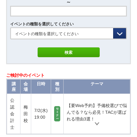
～
イベントの種類を選択してください
イベントの種類を選択してください
ご検討中のイベント
講
会
日時
種
テーマ
座
場
別
公
【要Web予約】予備校選びで悩
認
梅
セ
7/2(水)
んでる？なら必見！TACが選ば
ミ
会
田
ナ
19:00
れる理由3選！
ー
計
校
士