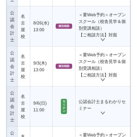
公
＜要Web予約＞オープン
名
認
スクール（校舎見学＆個
古
8/26(水)
会
個別相談
別受講相談）
屋
13:00
計
【ご相談方法】対面
校
士
公
＜要Web予約＞オープン
名
認
スクール（校舎見学＆個
古
9/3(木)
会
個別相談
別受講相談）
屋
13:00
計
【ご相談方法】対面
校
士
公
名
認
公認会計士まるわかりセ
セ
古
9/6(日)
ミ
会
ミナー
ナ
屋
11:00
ー
計
校
士
公
＜要Web予約＞オープン
名