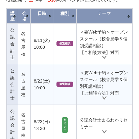
検索結果 ：
12
件中
1-10
件のイベントが表示されています。
講
会
日時
種別
テーマ
座
場
公
＜要Web予約＞オープン
名
認
スクール（校舎見学＆個
古
8/11(火)
会
個別相談
別受講相談）
屋
10:00
計
【ご相談方法】対面
校
士
公
＜要Web予約＞オープン
名
認
スクール（校舎見学＆個
古
8/22(土)
会
個別相談
別受講相談）
屋
10:00
計
【ご相談方法】対面
校
士
公
名
認
公認会計士まるわかりセ
セ
古
8/23(日)
ミ
会
ミナー
ナ
屋
13:30
ー
計
校
士