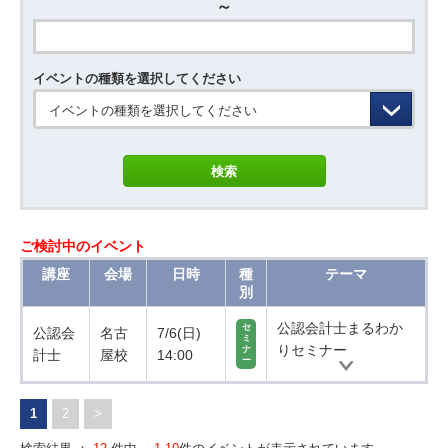
～
イベントの種類を選択してください
イベントの種類を選択してください
ご検討中のイベント
講座
会場
日時
種
テーマ
別
公認会計士まるわか
セ
公認会
名古
7/6(日)
ミ
りセミナー
ナ
計士
屋校
14:00
ー
1
2
>