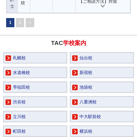
【ご相談方法】対面
校
士
1
2
>
TAC
学校案内
札幌校
仙台校
水道橋校
新宿校
早稲田校
池袋校
渋谷校
八重洲校
立川校
中大駅前校
町田校
横浜校