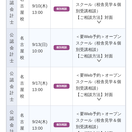
認
スクール（校舎見学＆個
古
9/10(木)
会
個別相談
別受講相談）
屋
13:00
計
【ご相談方法】対面
校
士
公
＜要Web予約＞オープン
名
認
スクール（校舎見学＆個
古
9/13(日)
会
個別相談
別受講相談）
屋
10:00
計
【ご相談方法】対面
校
士
公
＜要Web予約＞オープン
名
認
スクール（校舎見学＆個
古
9/17(木)
会
個別相談
別受講相談）
屋
13:00
計
【ご相談方法】対面
校
士
公
＜要Web予約＞オープン
名
認
スクール（校舎見学＆個
古
9/24(木)
会
個別相談
別受講相談）
屋
13:00
計