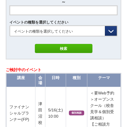
～
イベントの種類を選択してください
イベントの種類を選択してください
ご検討中のイベント
講座
会
日時
種別
テーマ
場
＜要Web予約
＞オープンス
津
クール（校舎
ファイナン
田
5/16(土)
見学＆個別受
シャルプラ
個別相談
沼
10:00
講相談）
ンナー(FP)
校
【ご相談方