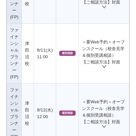
【ご相談方法】対面
ンナ
校
ー
(FP)
ファ
イナ
＜要Web予約＞オープ
ンシ
津
ンスクール（校舎見学
ャル
田
8/11(火)
個別相談
＆個別受講相談）
プラ
沼
11:00
【ご相談方法】対面
ンナ
校
ー
(FP)
ファ
イナ
＜要Web予約＞オープ
ンシ
津
ンスクール（校舎見学
ャル
田
8/12(水)
個別相談
＆個別受講相談）
プラ
沼
12:00
【ご相談方法】対面
ンナ
校
ー