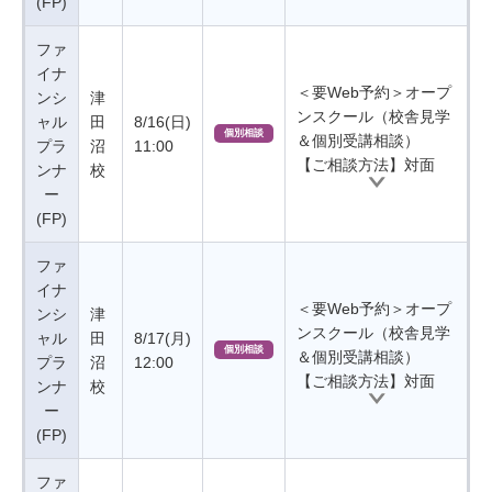
(FP)
ファ
イナ
＜要Web予約＞オープ
ンシ
津
ンスクール（校舎見学
ャル
田
8/16(日)
個別相談
＆個別受講相談）
プラ
沼
11:00
【ご相談方法】対面
ンナ
校
ー
(FP)
ファ
イナ
＜要Web予約＞オープ
ンシ
津
ンスクール（校舎見学
ャル
田
8/17(月)
個別相談
＆個別受講相談）
プラ
沼
12:00
【ご相談方法】対面
ンナ
校
ー
(FP)
ファ