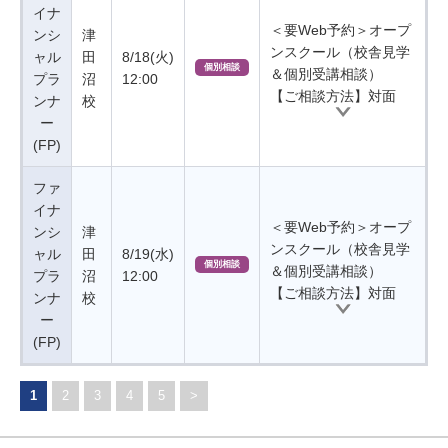
イナ
＜要Web予約＞オープ
ンシ
津
ンスクール（校舎見学
ャル
田
8/18(火)
個別相談
＆個別受講相談）
プラ
沼
12:00
【ご相談方法】対面
ンナ
校
ー
(FP)
ファ
イナ
＜要Web予約＞オープ
ンシ
津
ンスクール（校舎見学
ャル
田
8/19(水)
個別相談
＆個別受講相談）
プラ
沼
12:00
【ご相談方法】対面
ンナ
校
ー
(FP)
1
2
3
4
5
>