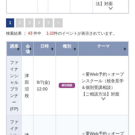
法】対面
1
2
3
4
5
>
検索結果 ：
43
件中
1-10
件のイベントが表示されています。
講座
会
日時
種別
テーマ
場
ファ
イナ
＜要Web予約＞オープ
ンシ
津
ンスクール（校舎見学
ャル
田
8/7(金)
個別相談
＆個別受講相談）
プラ
沼
12:00
【ご相談方法】対面
ンナ
校
ー
(FP)
ファ
イナ
＜要Web予約＞オープ