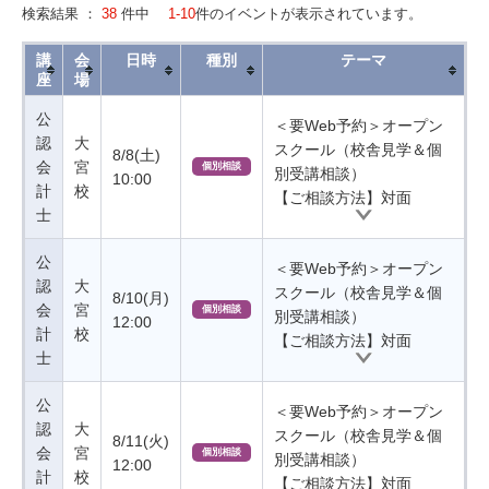
検索結果 ：
38
件中
1-10
件のイベントが表示されています。
講
会
日時
種別
テーマ
座
場
公
＜要Web予約＞オープン
認
大
スクール（校舎見学＆個
8/8(土)
会
宮
個別相談
別受講相談）
10:00
計
校
【ご相談方法】対面
士
公
＜要Web予約＞オープン
認
大
スクール（校舎見学＆個
8/10(月)
会
宮
個別相談
別受講相談）
12:00
計
校
【ご相談方法】対面
士
公
＜要Web予約＞オープン
認
大
スクール（校舎見学＆個
8/11(火)
会
宮
個別相談
別受講相談）
12:00
計
校
【ご相談方法】対面