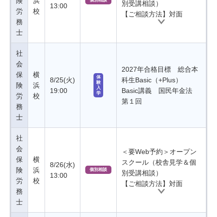
険
浜
個別相談
別受講相談）
13:00
労
校
【ご相談方法】対面
務
士
社
会
2027年合格目標 総合本
保
横
体
8/25(火)
科生Basic（+Plus）
験
険
浜
入
19:00
Basic講義 国民年金法
学
労
校
第１回
務
士
社
会
＜要Web予約＞オープン
保
横
スクール（校舎見学＆個
8/26(水)
険
浜
個別相談
別受講相談）
13:00
労
校
【ご相談方法】対面
務
士