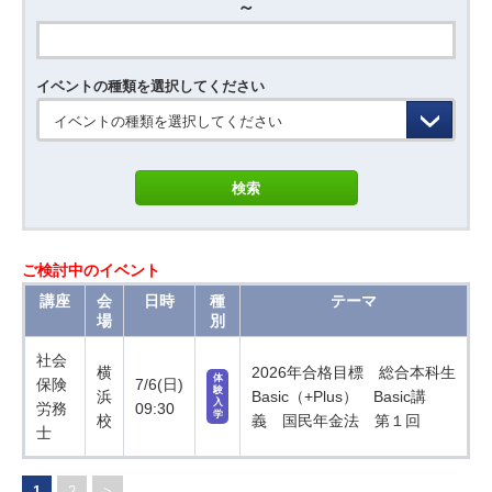
～
イベントの種類を選択してください
イベントの種類を選択してください
ご検討中のイベント
講座
会
日時
種
テーマ
場
別
社会
横
2026年合格目標 総合本科生
体
保険
7/6(日)
験
浜
Basic（+Plus） Basic講
入
労務
09:30
学
校
義 国民年金法 第１回
士
1
2
>