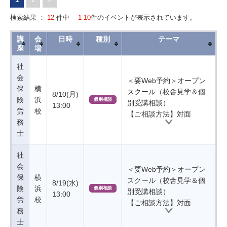
検索結果 ：
12
件中
1-10
件のイベントが表示されています。
講
会
日時
種別
テーマ
座
場
社
会
＜要Web予約＞オープン
保
横
スクール（校舎見学＆個
8/10(月)
険
浜
個別相談
別受講相談）
13:00
労
校
【ご相談方法】対面
務
士
社
会
＜要Web予約＞オープン
保
横
スクール（校舎見学＆個
8/19(水)
険
浜
個別相談
別受講相談）
13:00
労
校
【ご相談方法】対面
務
士