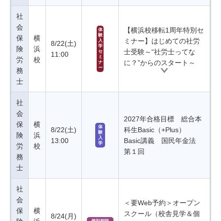
社
会
【横浜校移転1周年特別セ
体
験
保
横
ミナー】はじめての社労
入
8/22(土)
学
険
浜
士受験～“社労士ってな
セ
11:00
ミ
労
校
に？”からのスタート～
ナ
ー
務
士
社
会
2027年合格目標 総合本
保
横
体
8/22(土)
科生Basic（+Plus）
験
険
浜
入
13:00
Basic講義 国民年金法
学
労
校
第１回
務
士
社
会
＜要Web予約＞オープン
保
横
スクール（校舎見学＆個
8/24(月)