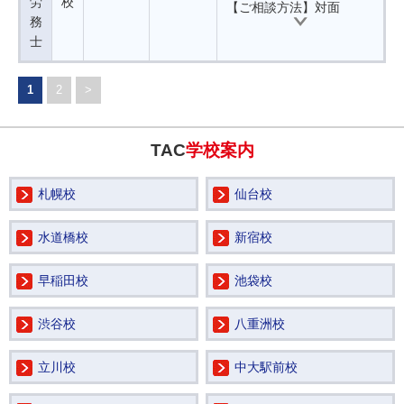
労
校
【ご相談方法】対面
務
士
1
2
>
TAC
学校案内
札幌校
仙台校
水道橋校
新宿校
早稲田校
池袋校
渋谷校
八重洲校
立川校
中大駅前校