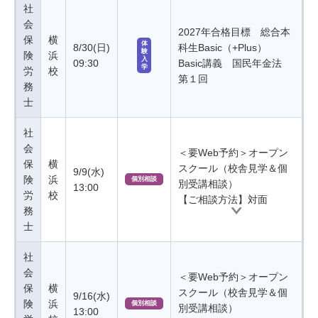
社
会
2027年合格目標 総合本
保
横
体
8/30(日)
科生Basic（+Plus）
験
険
浜
入
09:30
Basic講義 国民年金法
学
労
校
第１回
務
士
社
会
＜要Web予約＞オープン
保
横
スクール（校舎見学＆個
9/9(水)
険
浜
個別相談
別受講相談）
13:00
労
校
【ご相談方法】対面
務
士
社
会
＜要Web予約＞オープン
保
横
スクール（校舎見学＆個
9/16(水)
険
浜
個別相談
別受講相談）
13:00