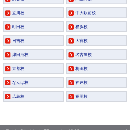
立川校
中大駅前校
町田校
横浜校
日吉校
大宮校
津田沼校
名古屋校
京都校
梅田校
なんば校
神戸校
広島校
福岡校