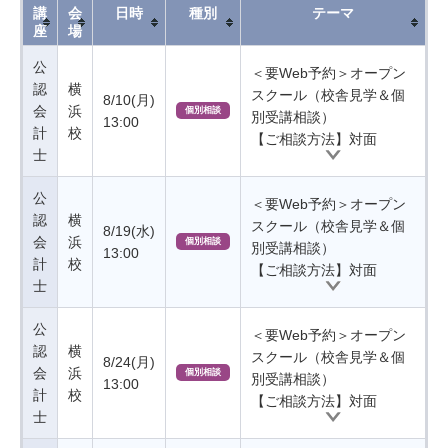
講
会
日時
種別
テーマ
座
場
公
＜要Web予約＞オープン
認
横
スクール（校舎見学＆個
8/10(月)
会
浜
個別相談
別受講相談）
13:00
計
校
【ご相談方法】対面
士
公
＜要Web予約＞オープン
認
横
スクール（校舎見学＆個
8/19(水)
会
浜
個別相談
別受講相談）
13:00
計
校
【ご相談方法】対面
士
公
＜要Web予約＞オープン
認
横
スクール（校舎見学＆個
8/24(月)
会
浜
個別相談
別受講相談）
13:00
計
校
【ご相談方法】対面
士