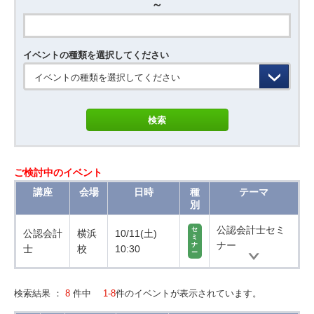
～
イベントの種類を選択してください
イベントの種類を選択してください
ご検討中のイベント
講座
会場
日時
種
テーマ
別
公認会計士セミ
セ
公認会計
横浜
10/11(土)
ミ
ナー
ナ
士
校
10:30
ー
検索結果 ：
8
件中
1-8
件のイベントが表示されています。