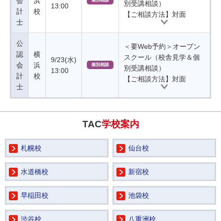
会
浜
個別相談
別受講相談）
13:00
計
校
【ご相談方法】対面
士
公
＜要Web予約＞オープン
認
横
スクール（校舎見学＆個
9/23(水)
会
浜
個別相談
別受講相談）
13:00
計
校
【ご相談方法】対面
士
TAC
学校案内
札幌校
仙台校
水道橋校
新宿校
早稲田校
池袋校
渋谷校
八重洲校