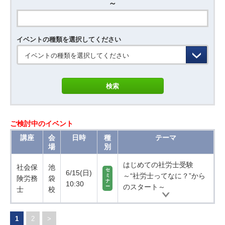
～
イベントの種類を選択してください
イベントの種類を選択してください
ご検討中のイベント
講座
会
日時
種
テーマ
場
別
はじめての社労士受験
社会保
池
セ
6/15(日)
～“社労士ってなに？”から
ミ
険労務
袋
ナ
10:30
のスタート～
ー
士
校
1
2
>