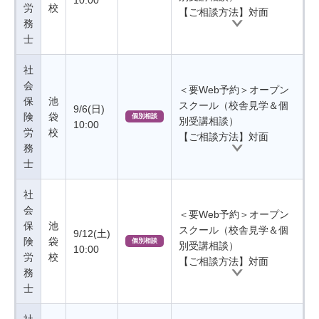
10:00
労
校
【ご相談方法】対面
務
士
社
会
＜要Web予約＞オープン
保
池
スクール（校舎見学＆個
9/6(日)
険
袋
個別相談
別受講相談）
10:00
労
校
【ご相談方法】対面
務
士
社
会
＜要Web予約＞オープン
保
池
スクール（校舎見学＆個
9/12(土)
険
袋
個別相談
別受講相談）
10:00
労
校
【ご相談方法】対面
務
士