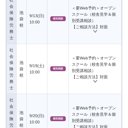
社
会
＜要Web予約＞オープン
保
池
スクール（校舎見学＆個
9/13(日)
険
袋
個別相談
別受講相談）
10:00
労
校
【ご相談方法】対面
務
士
社
会
＜要Web予約＞オープン
保
池
スクール（校舎見学＆個
9/19(土)
険
袋
個別相談
別受講相談）
10:00
労
校
【ご相談方法】対面
務
士
社
会
＜要Web予約＞オープン
保
池
スクール（校舎見学＆個
9/20(日)
険
袋
個別相談
別受講相談）
10:00
労
校
【ご相談方法】対面