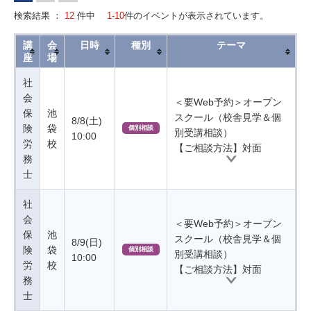
検索結果 ：
12
件中
1-10
件のイベントが表示されています。
講
会
日時
種別
テーマ
座
場
社
会
＜要Web予約＞オープン
保
池
スクール（校舎見学＆個
8/8(土)
険
袋
個別相談
別受講相談）
10:00
労
校
【ご相談方法】対面
務
士
社
会
＜要Web予約＞オープン
保
池
スクール（校舎見学＆個
8/9(日)
険
袋
個別相談
別受講相談）
10:00
労
校
【ご相談方法】対面
務
士