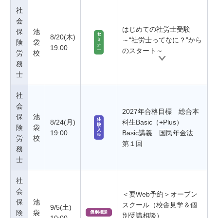
社
会
はじめての社労士受験
保
池
セ
8/20(木)
～“社労士ってなに？”から
ミ
険
袋
ナ
19:00
のスタート～
ー
労
校
務
士
社
会
2027年合格目標 総合本
保
池
体
8/24(月)
科生Basic（+Plus）
験
険
袋
入
19:00
Basic講義 国民年金法
学
労
校
第１回
務
士
社
会
＜要Web予約＞オープン
保
池
スクール（校舎見学＆個
9/5(土)
険
袋
個別相談
別受講相談）