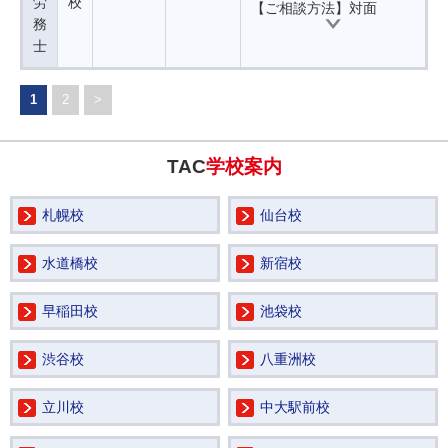
労
校
【ご相談方法】対面
務
士
1
2
>
TAC
学校案内
札幌校
仙台校
水道橋校
新宿校
早稲田校
池袋校
渋谷校
八重洲校
立川校
中大駅前校