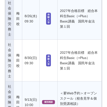
社
会
2027年合格目標 総合本
保
梅
体
8/26(水)
科生Basic（+Plus）
験
険
田
入
09:30
Basic講義 国民年金法
学
労
校
第１回
務
士
社
会
2027年合格目標 総合本
保
梅
体
8/30(日)
科生Basic（+Plus）
験
険
田
入
09:30
Basic講義 国民年金法
学
労
校
第１回
務
士
社
会
＜要Web予約＞オープン
保
梅
スクール（校舎見学＆個
9/13(日)
険
田
個別相談
別受講相談）
10:00