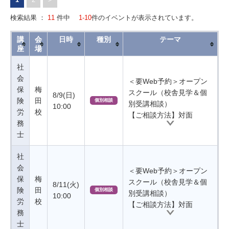
検索結果 ：
11
件中
1-10
件のイベントが表示されています。
講
会
日時
種別
テーマ
座
場
社
会
＜要Web予約＞オープン
保
梅
スクール（校舎見学＆個
8/9(日)
険
田
個別相談
別受講相談）
10:00
労
校
【ご相談方法】対面
務
士
社
会
＜要Web予約＞オープン
保
梅
スクール（校舎見学＆個
8/11(火)
険
田
個別相談
別受講相談）
10:00
労
校
【ご相談方法】対面
務
士