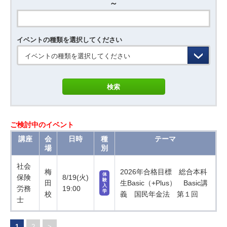
～
イベントの種類を選択してください
イベントの種類を選択してください
ご検討中のイベント
講座
会
日時
種
テーマ
場
別
社会
梅
2026年合格目標 総合本科
体
保険
8/19(火)
験
田
生Basic（+Plus） Basic講
入
労務
19:00
学
校
義 国民年金法 第１回
士
1
2
>