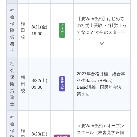
社
会
【要Web予約】はじめて
保
梅
の社労士受験 ～“社労士っ
セ
8/21(金)
ミ
険
田
てなに？”からのスタート
ナ
19:00
ー
労
校
～
務
士
社
会
2027年合格目標 総合本
保
梅
体
8/22(土)
科生Basic（+Plus）
験
険
田
入
09:30
Basic講義 国民年金法
学
労
校
第１回
務
士
社
会
＜要Web予約＞オープン
保
梅
スクール（校舎見学＆個
8/23(日)