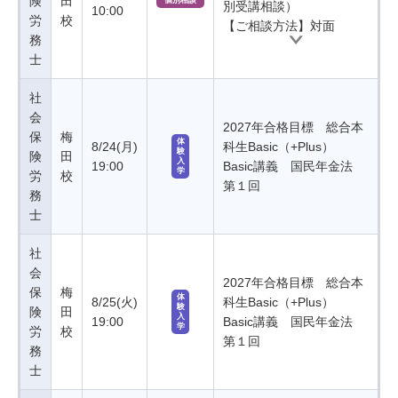
険
田
個別相談
別受講相談）
10:00
労
校
【ご相談方法】対面
務
士
社
会
2027年合格目標 総合本
保
梅
体
8/24(月)
科生Basic（+Plus）
験
険
田
入
19:00
Basic講義 国民年金法
学
労
校
第１回
務
士
社
会
2027年合格目標 総合本
保
梅
体
8/25(火)
科生Basic（+Plus）
験
険
田
入
19:00
Basic講義 国民年金法
学
労
校
第１回
務
士