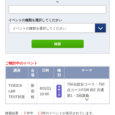
～
イベントの種類を選択してください
イベントの種類を選択してください
ご検討中のイベント
講座
会
日時
種
テーマ
場
別
750点総合コース・750
TOEIC®
新
体
8/2(日)
点コースFOR BIZ 共通
験
L&R
宿
入
10:00
第1・2回講義
学
TEST対策
校
検索結果 ：
3
件中
1-3
件のイベントが表示されています。