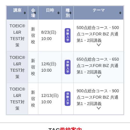
講座
会
日時
種
テーマ
場
別
TOEIC®
500点総合コース・500
新
体
L&R
8/23(日)
点コースFOR BIZ 共通
験
宿
入
TEST対
10:00
第1・2回講義
学
校
策
TOEIC®
650点総合コース・650
新
体
L&R
12/6(日)
点コースFOR BIZ 共通
験
宿
入
TEST対
10:00
第1・2回講義
学
校
策
TOEIC®
900点総合コース・900
新
体
L&R
12/13(日)
点コースFOR BIZ 共通
験
宿
入
TEST対
10:00
第1・2回講義
学
校
策