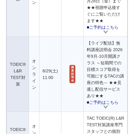
月28日（金）まで
ン
★★視聴申込後す
ぐにご覧いただけ
ます★★
■ご予約はこちら
【ライブ配信】無
料講座説明会 2026
年9月-10月開講ク
オ
ラス ～短期間での
TOEIC®
ン
講
目標スコア取得を
L&R
8/29(土)
座
ラ
説
可能にするTACの講
TEST対
11:00
明
イ
会
座の特色～ ★★見
策
ン
逃し配信サービス
あり★★
■ご予約はこちら
TAC TOEIC(R) L&R
TEST対策講座専門
オ
TOEIC®
スタッフとの個別
ン