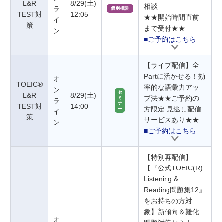
L&R
8/29(土)
相談
ラ
個別相談
TEST対
12:05
★★開始時間直前
イ
策
まで受付★★
ン
■ご予約はこちら
【ライブ配信】全
Partに活かせる！効
オ
TOEIC®
率的な語彙力アッ
ン
セ
L&R
8/29(土)
プ法★★ご予約の
ミ
ラ
ナ
TEST対
14:00
方限定 見逃し配信
ー
イ
策
サービスあり★★
ン
■ご予約はこちら
【特別再配信】
【『公式TOEIC(R)
Listening &
Reading問題集12』
をお持ちの方対
象】新傾向＆難化
オ