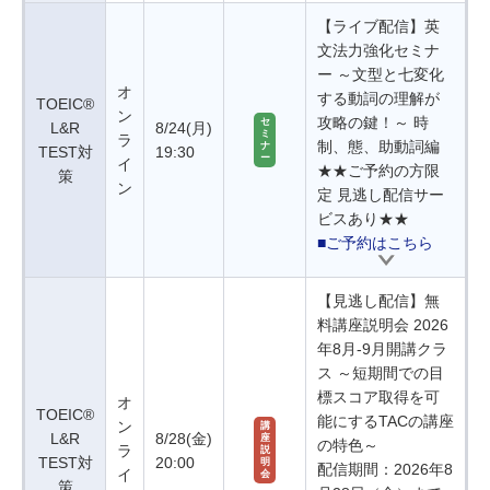
【ライブ配信】英
文法力強化セミナ
ー ～文型と七変化
オ
する動詞の理解が
TOEIC®
ン
攻略の鍵！～ 時
セ
L&R
8/24(月)
ミ
ラ
制、態、助動詞編
ナ
TEST対
19:30
ー
イ
★★ご予約の方限
策
ン
定 見逃し配信サー
ビスあり★★
■ご予約はこちら
【見逃し配信】無
料講座説明会 2026
年8月-9月開講クラ
ス ～短期間での目
標スコア取得を可
オ
TOEIC®
能にするTACの講座
ン
講
L&R
8/28(金)
座
の特色～
ラ
説
TEST対
20:00
明
配信期間：2026年8
イ
会
策