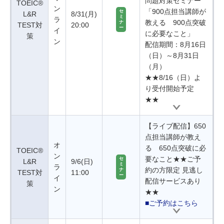
問題対策セミナー
TOEIC®
ン
「900点担当講師が
セ
L&R
8/31(月)
ミ
ラ
教える 900点突破
ナ
TEST対
20:00
ー
イ
に必要なこと」
策
ン
配信期間：8月16日
（日）～8月31日
（月）
★★8/16（日）よ
り受付開始予定
★★
【ライブ配信】650
点担当講師が教え
オ
る 650点突破に必
TOEIC®
ン
要なこと★★ご予
セ
L&R
9/6(日)
ミ
ラ
約の方限定 見逃し
ナ
TEST対
11:00
ー
イ
配信サービスあり
策
ン
★★
■ご予約はこちら