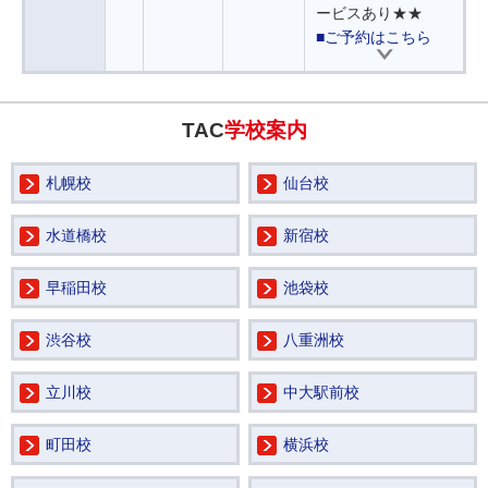
ービスあり★★
■ご予約はこちら
TAC
学校案内
札幌校
仙台校
水道橋校
新宿校
早稲田校
池袋校
渋谷校
八重洲校
立川校
中大駅前校
町田校
横浜校