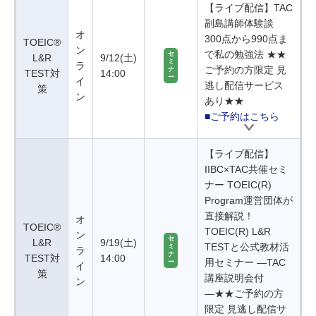
【ライブ配信】TAC
副島講師体験談
オ
300点から990点ま
TOEIC®
ン
で私の勉強法 ★★
セ
L&R
9/12(土)
ミ
ラ
ご予約の方限定 見
ナ
TEST対
14:00
ー
イ
逃し配信サービス
策
ン
あり★★
■ご予約はこちら
【ライブ配信】
IIBC×TAC共催セミ
ナー TOEIC(R)
Program運営団体が
直接解説！
オ
TOEIC®
TOEIC(R) L&R
ン
セ
L&R
9/19(土)
TESTと公式教材活
ミ
ラ
ナ
TEST対
14:00
用セミナー ―TAC
ー
イ
策
講座説明会付
ン
―★★ご予約の方
限定 見逃し配信サ