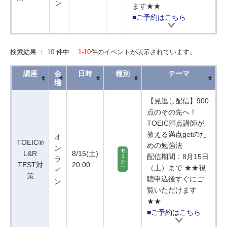
ン
ます★★
■ご予約はこちら
検索結果 ：
10
件中
1-10
件のイベントが表示されています。
講座
会
日時
種別
テーマ
場
【見逃し配信】900
点のその先へ！
TOEIC満点講師が
教える満点getのた
オ
TOEIC®
めの勉強法
ン
セ
L&R
8/15(土)
配信期間：8月15日
ミ
ラ
ナ
TEST対
20:00
（土）まで ★★視
ー
イ
策
聴申込後すぐにご
ン
覧いただけます
★★
■ご予約はこちら