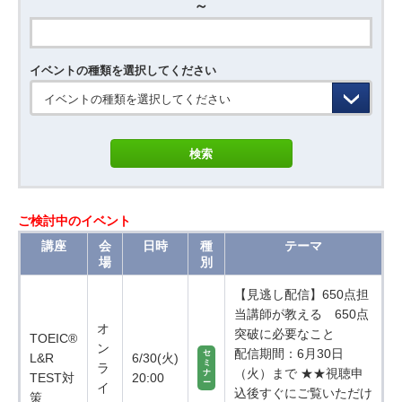
～
イベントの種類を選択してください
イベントの種類を選択してください
ご検討中のイベント
講座
会
日時
種
テーマ
場
別
【見逃し配信】650点担
当講師が教える 650点
オ
突破に必要なこと
TOEIC®
ン
配信期間：6月30日
セ
L&R
6/30(火)
ミ
ラ
（火）まで ★★視聴申
ナ
TEST対
20:00
ー
イ
込後すぐにご覧いただけ
策