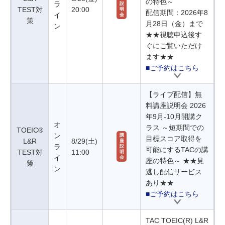
の特色～
ラ
説
TEST対
20:00
明
配信期間：2026年8
イ
会
策
月28日（金）まで
ン
★★視聴申込後す
ぐにご覧いただけ
ます★★
■ご予約はこちら
【ライブ配信】無
料講座説明会 2026
年9月-10月開講ク
オ
ラス ～短期間での
TOEIC®
ン
講
目標スコア取得を
L&R
8/29(土)
座
ラ
説
可能にするTACの講
TEST対
11:00
明
イ
会
座の特色～ ★★見
策
ン
逃し配信サービス
あり★★
■ご予約はこちら
TAC TOEIC(R) L&R