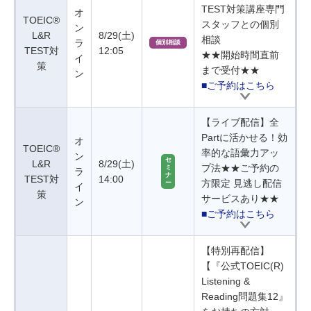
TEST対策講座専門
オ
TOEIC®
スタッフとの個別
ン
L&R
8/29(土)
相談
ラ
個別相談
TEST対
12:05
★★開始時間直前
イ
策
まで受付★★
ン
■ご予約はこちら
【ライブ配信】全
Partに活かせる！効
オ
TOEIC®
率的な語彙力アッ
ン
セ
L&R
8/29(土)
プ法★★ご予約の
ミ
ラ
ナ
TEST対
14:00
方限定 見逃し配信
ー
イ
策
サービスあり★★
ン
■ご予約はこちら
【特別再配信】
【『公式TOEIC(R)
Listening &
Reading問題集12』