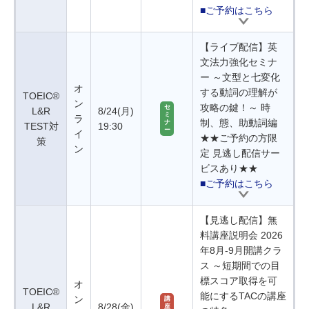
■ご予約はこちら
【ライブ配信】英
文法力強化セミナ
ー ～文型と七変化
オ
する動詞の理解が
TOEIC®
ン
攻略の鍵！～ 時
セ
L&R
8/24(月)
ミ
ラ
制、態、助動詞編
ナ
TEST対
19:30
ー
イ
★★ご予約の方限
策
ン
定 見逃し配信サー
ビスあり★★
■ご予約はこちら
【見逃し配信】無
料講座説明会 2026
年8月-9月開講クラ
ス ～短期間での目
標スコア取得を可
オ
TOEIC®
能にするTACの講座
ン
講
L&R
8/28(金)
座