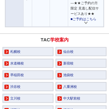
―★★ご予約の方
限定 見逃し配信サ
ービスあり★★
■ご予約はこちら
TAC
学校案内
札幌校
仙台校
水道橋校
新宿校
早稲田校
池袋校
渋谷校
八重洲校
立川校
中大駅前校