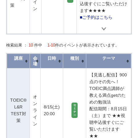
ー
イ
込後すぐにご覧いただけ
策
ン
ます★★★★
■ご予約はこちら
検索結果 ：
10
件中
1-10
件のイベントが表示されています。
講座
会
日時
種別
テーマ
場
【見逃し配信】900
点のその先へ！
TOEIC満点講師が
教える満点getのた
オ
TOEIC®
めの勉強法
ン
セ
L&R
8/15(土)
配信期間：8月15日
ミ
ラ
ナ
TEST対
20:00
（土）まで ★★視
ー
イ
策
聴申込後すぐにご
ン
覧いただけます
★★