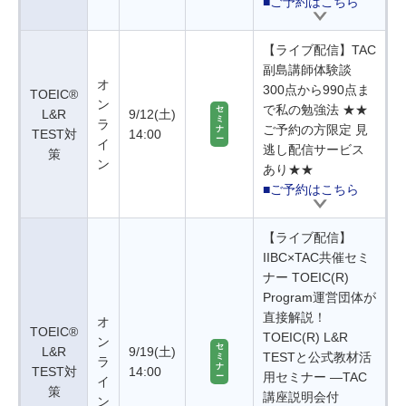
■ご予約はこちら
【ライブ配信】TAC
副島講師体験談
オ
300点から990点ま
TOEIC®
ン
で私の勉強法 ★★
セ
L&R
9/12(土)
ミ
ラ
ご予約の方限定 見
ナ
TEST対
14:00
ー
イ
逃し配信サービス
策
ン
あり★★
■ご予約はこちら
【ライブ配信】
IIBC×TAC共催セミ
ナー TOEIC(R)
Program運営団体が
直接解説！
オ
TOEIC®
TOEIC(R) L&R
ン
セ
L&R
9/19(土)
TESTと公式教材活
ミ
ラ
ナ
TEST対
14:00
用セミナー ―TAC
ー
イ
策
講座説明会付
ン