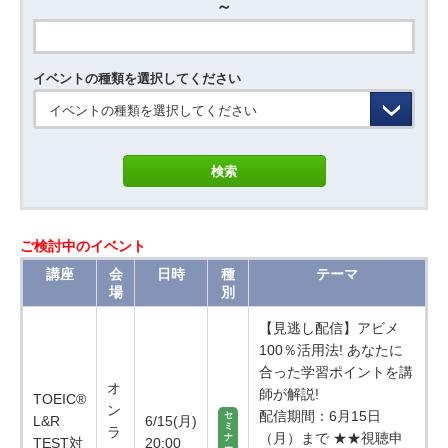
～
イベントの種類を選択してください
イベントの種類を選択してください
ご検討中のイベント
講座
会
日時
種
テーマ
場
別
【見逃し配信】アビメ
100％活用法! あなたに
合った学習ポイントを講
オ
師が解説!
TOEIC®
ン
配信期間：6月15日
セ
L&R
6/15(月)
ミ
ラ
（月）まで ★★視聴申
ナ
TEST対
20:00