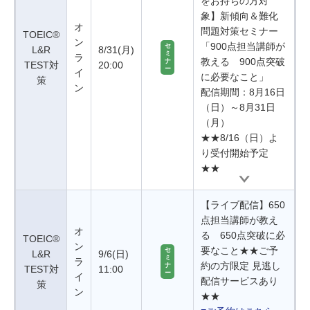
をお持ちの方対
象】新傾向＆難化
オ
問題対策セミナー
TOEIC®
ン
「900点担当講師が
セ
L&R
8/31(月)
ミ
ラ
教える 900点突破
ナ
TEST対
20:00
ー
イ
に必要なこと」
策
ン
配信期間：8月16日
（日）～8月31日
（月）
★★8/16（日）よ
り受付開始予定
★★
【ライブ配信】650
点担当講師が教え
オ
る 650点突破に必
TOEIC®
ン
要なこと★★ご予
セ
L&R
9/6(日)
ミ
ラ
約の方限定 見逃し
ナ
TEST対
11:00
ー
イ
配信サービスあり
策
ン
★★